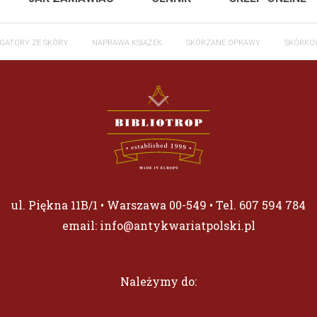
GATORY ZE SKÓRY
NAPRAWA KSIĄŻEK
SKÓRZANE OPRAWY
SKÓRKO
ul. Piękna 11B/1 • Warszawa 00-549 • Tel.
607 594 784
email:
info@antykwariatpolski.pl
Należymy do: