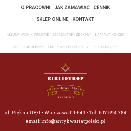
O PRACOWNI
JAK ZAMAWIAĆ
CENNIK
SKLEP ONLINE
KONTAKT
ALBUMY KRONIKI FIRMOWE
SEGREGATORY ZE SKÓRY
NAPRAWA KSIĄŻEK
SKÓRZANE OPRAWY
SKÓRKOWE SEGREGATORY
REPLIKI KSIĄŻEK
ul. Piękna 11B/1 • Warszawa 00-549 • Tel.
607 594 784
email:
info@antykwariatpolski.pl