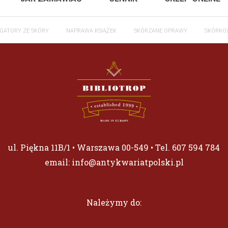
GATORY ZE SKÓRY
NAPRAWA KSIĄŻEK
SKÓRZANE OPRAWY
SKÓRKO
ul. Piękna 11B/1 • Warszawa 00-549 • Tel.
607 594 784
email:
info@antykwariatpolski.pl
Należymy do: