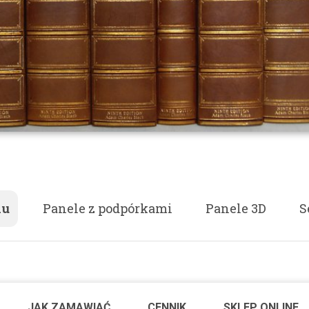
lu
Panele z podpórkami
Panele 3D
S
JAK ZAMAWIAĆ
CENNIK
SKLEP ONLINE