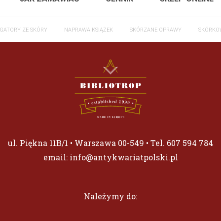
GATORY ZE SKÓRY
NAPRAWA KSIĄŻEK
SKÓRZANE OPRAWY
SKÓRKO
ul. Piękna 11B/1 • Warszawa 00-549 • Tel.
607 594 784
email:
info@antykwariatpolski.pl
Należymy do: